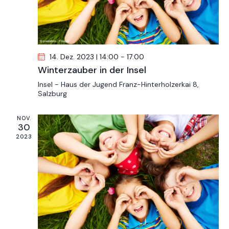
n
i
s
g
a
i
t
c
i
h
14. Dez. 2023 | 14:00
-
17:00
o
t
Winterzauber in der Insel
n
e
Insel - Haus der Jugend
Franz-Hinterholzerkai 8,
Salzburg
n
,
NOV.
N
30
a
2023
v
i
g
a
t
i