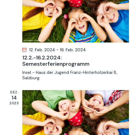
l
h
l
t
l
t
u
e
u
n
n
n
g
.
g
A
n
e
12. Feb. 2024
-
16. Feb. 2024
s
n
12.2.-16.2.2024:
i
S
Semesterferienprogramm
c
u
Insel - Haus der Jugend
Franz-Hinterholzerkai 8,
h
c
Salzburg
t
h
e
DEZ.
e
n
14
u
2023
-
n
N
d
a
A
v