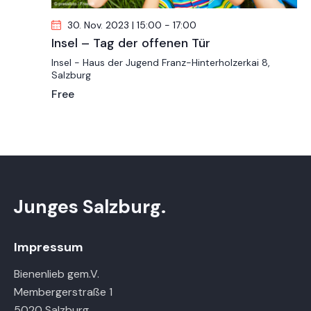
o
n
30. Nov. 2023 | 15:00
-
17:00
Insel – Tag der offenen Tür
Insel - Haus der Jugend
Franz-Hinterholzerkai 8,
Salzburg
Free
Junges Salzburg.
Impressum
Bienenlieb gem.V.
Membergerstraße 1
5020 Salzburg