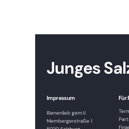
Junges Sal
Impressum
Für 
Term
Bienenlieb gem.V.
Part
Membergerstraße 1
Fina
5020 Salzburg