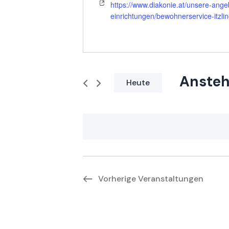
https://www.diakonie.at/unsere-ang
einrichtungen/bewohnerservice-itzlin
Anste
Heute
D
a
t
u
m
w
Vorherige
Veranstaltungen
ä
h
l
e