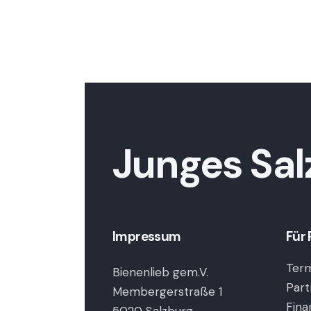
Junges Sal
Impressum
Für 
Term
Bienenlieb gem.V.
Part
Membergerstraße 1
Fina
5020 Salzburg