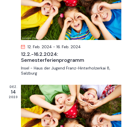
l
h
l
t
l
t
u
e
u
n
n
n
g
.
g
A
n
e
12. Feb. 2024
-
16. Feb. 2024
s
n
12.2.-16.2.2024:
i
S
Semesterferienprogramm
c
u
Insel - Haus der Jugend
Franz-Hinterholzerkai 8,
h
c
Salzburg
t
h
e
DEZ.
e
n
14
u
2023
-
n
N
d
a
A
v