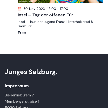
o
n
30. Nov. 2023 | 15:00
-
17:00
Insel – Tag der offenen Tür
Insel - Haus der Jugend
Franz-Hinterholzerkai 8,
Salzburg
Free
Junges Salzburg.
Impressum
Bienenlieb gem.V.
Membergerstraße 1
5020 Salzburg