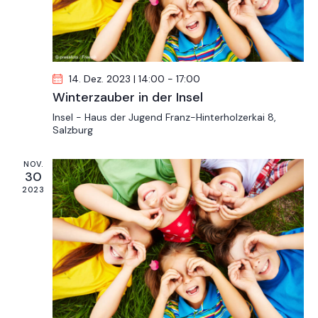
n
i
s
g
a
i
t
c
i
h
14. Dez. 2023 | 14:00
-
17:00
o
t
Winterzauber in der Insel
n
e
Insel - Haus der Jugend
Franz-Hinterholzerkai 8,
Salzburg
n
,
NOV.
N
30
a
2023
v
i
g
a
t
i