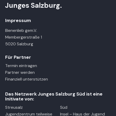
n
i
Junges Salzburg.
h
o
t
n
e
Impressum
n
Bienenlieb gem.V.
,
Membergerstraße 1
N
5020 Salzburg
a
v
Für Partner
i
Termin eintragen
g
Partner werden
a
Finanziell unterstützen
t
i
Das Netzwerk Junges Salzburg Süd ist eine
o
Initivate von:
n
Streusalz
Süd
Jugendzentrum teilweise
Insel – Haus der Jugend