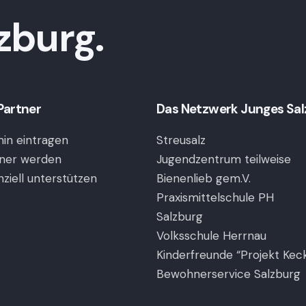
,
,
,
zburg.
Partner
Das Netzwerk Junges Salzb
in eintragen
Streusalz
ner werden
Jugendzentrum teilweise
nziell unterstützen
Bienenlieb gem.V.
Praxismittelschule PH
Salzburg
Volksschule Herrnau
Kinderfreunde “Projekt Kec
Bewohnerservice Salzburg