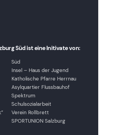
,
,
urg Süd ist eine Initivate von:
Süd
Insel – Haus der Jugend
Katholische Pfarre Herrnau
Asylquartier Flussbauhof
Spektrum
Schulsozialarbeit
k”
Verein Rollbrett
SPORTUNION Salzburg