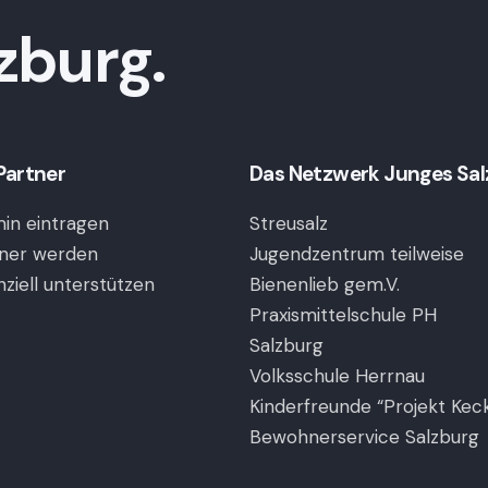
,
,
,
zburg.
Partner
Das Netzwerk Junges Salzb
in eintragen
Streusalz
ner werden
Jugendzentrum teilweise
nziell unterstützen
Bienenlieb gem.V.
Praxismittelschule PH
Salzburg
Volksschule Herrnau
Kinderfreunde “Projekt Kec
Bewohnerservice Salzburg