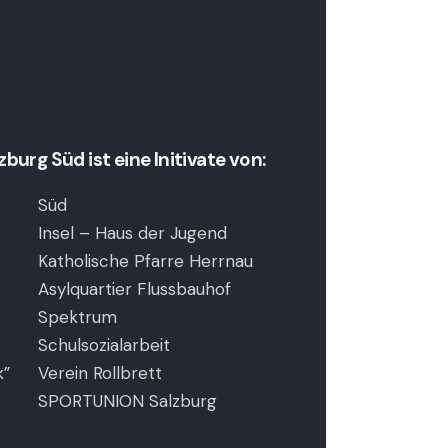
,
,
urg Süd ist eine Initivate von:
Süd
Insel – Haus der Jugend
Katholische Pfarre Herrnau
Asylquartier Flussbauhof
Spektrum
Schulsozialarbeit
k”
Verein Rollbrett
SPORTUNION Salzburg