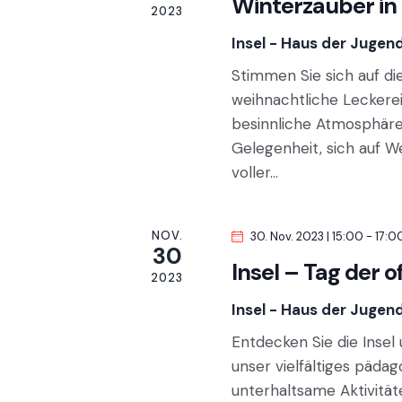
n
Winterzauber in 
2023
n
S
.
Insel - Haus der Jugen
S
u
Stimmen Sie sich auf die
u
weihnachtliche Leckere
c
c
besinnliche Atmosphäre
h
Gelegenheit, sich auf W
h
e
voller…
n
e
a
u
c
NOV.
30. Nov. 2023 | 15:00
-
17:0
30
h
Insel – Tag der o
n
2023
V
e
Insel - Haus der Jugen
d
r
Entdecken Sie die Insel
a
A
unser vielfältiges päda
n
unterhaltsame Aktivitäte