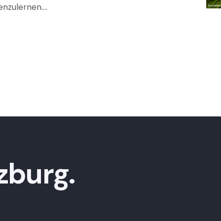
enzulernen.…
zburg.