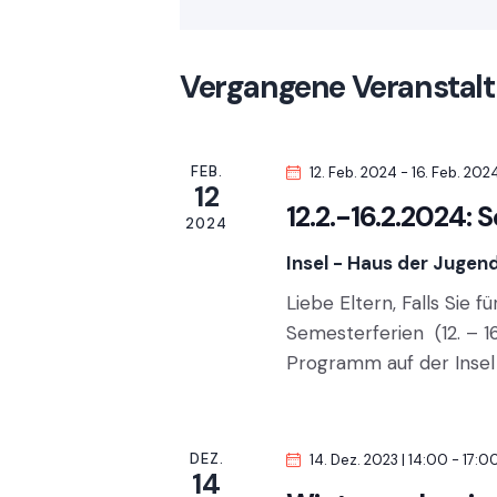
s
l
u
ü
t
m
s
Vergangene Veranstal
w
s
a
ä
e
h
l
l
FEB.
12. Feb. 2024
-
16. Feb. 202
l
w
12
e
12.2.-16.2.2024
t
o
2024
n
r
Insel - Haus der Jugen
u
.
t
Liebe Eltern, Falls Sie 
e
n
Semesterferien (12. – 1
i
Programm auf der Inse
n
g
g
e
e
b
DEZ.
14. Dez. 2023 | 14:00
-
17:0
14
e