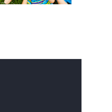
i
o
n