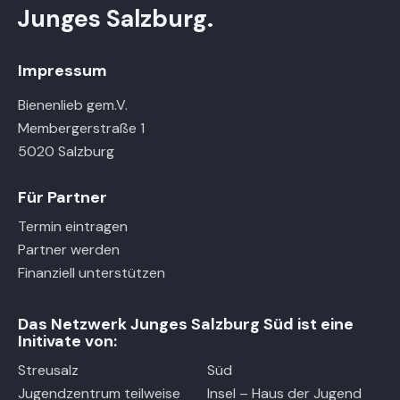
n
i
Junges Salzburg.
h
o
t
n
e
Impressum
n
Bienenlieb gem.V.
,
Membergerstraße 1
N
5020 Salzburg
a
v
Für Partner
i
Termin eintragen
g
Partner werden
a
Finanziell unterstützen
t
i
Das Netzwerk Junges Salzburg Süd ist eine
o
Initivate von:
n
Streusalz
Süd
Jugendzentrum teilweise
Insel – Haus der Jugend