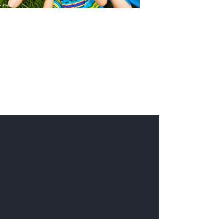
i
o
n