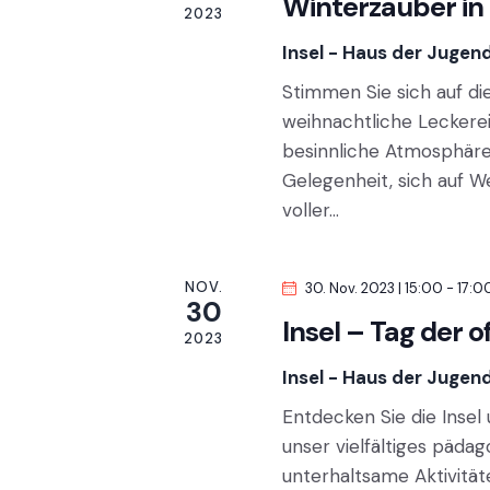
n
Winterzauber in 
2023
n
S
.
Insel - Haus der Jugen
S
u
Stimmen Sie sich auf die
u
weihnachtliche Leckere
c
c
besinnliche Atmosphäre
h
Gelegenheit, sich auf W
h
e
voller…
n
e
a
u
c
NOV.
30. Nov. 2023 | 15:00
-
17:0
30
h
Insel – Tag der o
n
2023
V
e
Insel - Haus der Jugen
d
r
Entdecken Sie die Insel
a
A
unser vielfältiges päda
n
unterhaltsame Aktivitäte