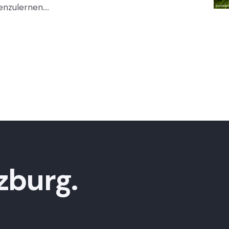
enzulernen.…
zburg.