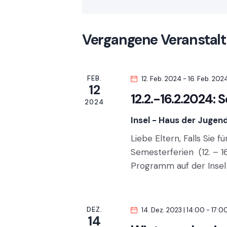
s
l
u
ü
t
m
s
Vergangene Veranstal
w
s
a
ä
e
h
l
l
FEB.
12. Feb. 2024
-
16. Feb. 202
l
w
12
e
12.2.-16.2.2024
t
o
2024
n
r
Insel - Haus der Jugen
u
.
t
Liebe Eltern, Falls Sie 
e
n
Semesterferien (12. – 1
i
Programm auf der Inse
n
g
g
e
e
b
DEZ.
14. Dez. 2023 | 14:00
-
17:0
14
e