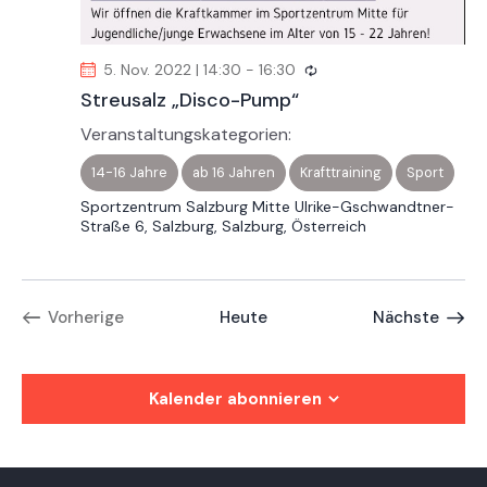
n
n
g
.
g
A
n
e
5. Nov. 2022 | 14:30
-
16:30
s
n
Streusalz „Disco-Pump“
i
S
Veranstaltungskategorien:
c
u
h
14-16 Jahre
ab 16 Jahren
Krafttraining
Sport
c
t
Sportzentrum Salzburg Mitte
Ulrike-Gschwandtner-
h
e
Straße 6, Salzburg, Salzburg, Österreich
e
n
u
-
n
N
Veran
Vorherige
Heute
Nächste
d
a
Veranstaltungen
A
v
n
i
Kalender abonnieren
s
g
a
i
t
c