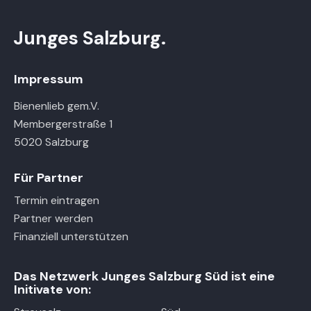
i
h
o
t
Junges Salzburg.
n
e
n
Impressum
,
N
Bienenlieb gem.V.
Membergerstraße 1
a
5020 Salzburg
v
i
Für Partner
g
a
Termin eintragen
t
Partner werden
Finanziell unterstützen
i
o
n
Das Netzwerk Junges Salzburg Süd ist eine
Initivate von: