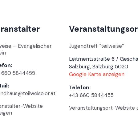
ranstalter
Veranstaltungsor
lweise – Evangelischer
Jugendtreff “teilweise”
ein
Leitmeritzstraße 6 / Geschä
efon:
Salzburg
,
Salzburg
5020
 660 5844455
Google Karte anzeigen
ail:
Telefon:
endhaus@teilweise.or.at
+43 660 5844455
anstalter-Website
Veranstaltungsort-Website 
eigen