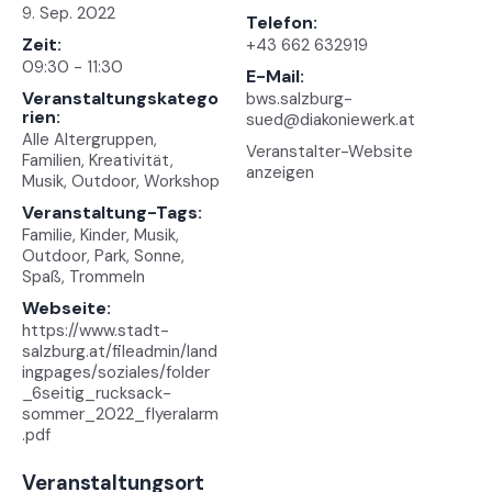
9. Sep. 2022
Telefon:
Zeit:
+43 662 632919
09:30 - 11:30
E-Mail:
Veranstaltungskatego
bws.salzburg-
rien:
sued@diakoniewerk.at
Alle Altergruppen
,
Veranstalter-Website
Familien
,
Kreativität
,
anzeigen
Musik
,
Outdoor
,
Workshop
Veranstaltung-Tags:
Familie
,
Kinder
,
Musik
,
Outdoor
,
Park
,
Sonne
,
Spaß
,
Trommeln
Webseite:
https://www.stadt-
salzburg.at/fileadmin/land
ingpages/soziales/folder
_6seitig_rucksack-
sommer_2022_flyeralarm
.pdf
Veranstaltungsort