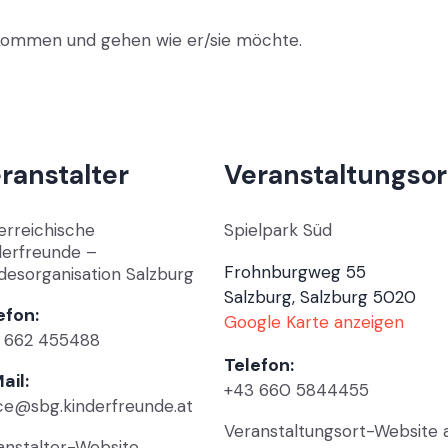
n kommen und gehen wie er/sie möchte.
ranstalter
Veranstaltungsor
erreichische
Spielpark Süd
derfreunde –
Frohnburgweg 55
desorganisation Salzburg
Salzburg
,
Salzburg
5020
efon:
Google Karte anzeigen
 662 455488
Telefon:
ail:
+43 660 5844455
ice@sbg.kinderfreunde.at
Veranstaltungsort-Website 
anstalter-Website