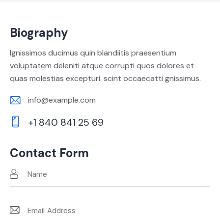
Biography
Ignissimos ducimus quin blandiitis praesentium
voluptatem deleniti atque corrupti quos dolores et
quas molestias excepturi. scint occaecatti gnissimus.
info@example.com
E-
+1 840 841 25 69
m
Ph
ail:
on
Contact Form
e: